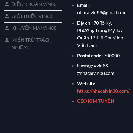
ĐIỀU KHOẢN VIN88
Email:
nhacaivin88@gmail.com
GIỚI THIỆU VIN88
Địa chỉ:
70 Tô Ký,
KHUYẾN MÃI VIN88
Phường Trung Mỹ Tây,
Quận 12, Hồ Chí Minh,
MIỄN TRỪ TRÁCH
Việt Nam
NHIỆM
Postal code:
700000
Hastag:
#vin88
#nhacaivin88.com
Website:
https://nhacaivin88.com/
CEO KIM TUYỀN