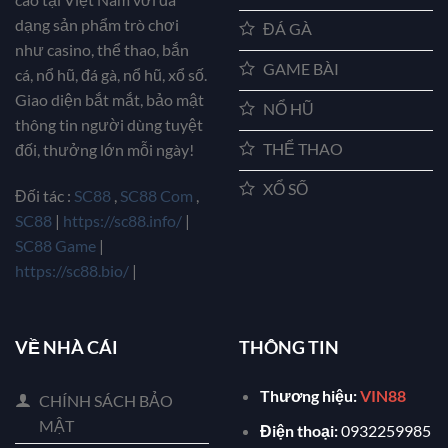
dạng sản phẩm trò chơi
ĐÁ GÀ
như casino, thể thao, bắn
GAME BÀI
cá, nổ hũ, đá gà, nổ hũ, xổ số.
Giao diện bắt mắt, bảo mật
NỔ HŨ
thông tin người dùng tuyệt
THỂ THAO
đối, thưởng lớn mỗi ngày!
XỔ SỐ
Đối tác :
SC88
,
SC88 Com
,
SC88
|
https://sc88.info/
|
SC88 Game
|
https://sc88.bio/
|
VỀ NHÀ CÁI
THÔNG TIN
Thương hiệu:
VIN88
CHÍNH SÁCH BẢO
MẬT
Điện thoại:
0932259985