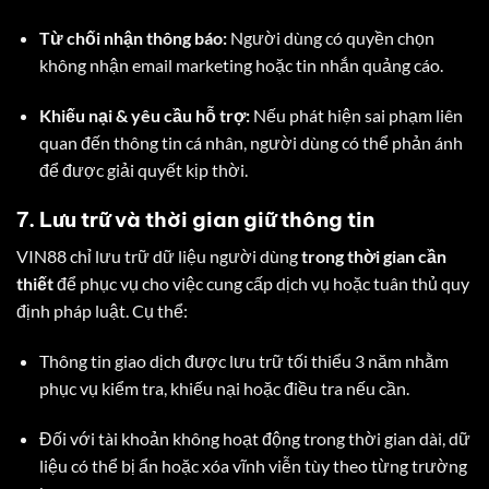
Từ chối nhận thông báo:
Người dùng có quyền chọn
không nhận email marketing hoặc tin nhắn quảng cáo.
Khiếu nại & yêu cầu hỗ trợ:
Nếu phát hiện sai phạm liên
quan đến thông tin cá nhân, người dùng có thể phản ánh
để được giải quyết kịp thời.
7. Lưu trữ và thời gian giữ thông tin
VIN88 chỉ lưu trữ dữ liệu người dùng
trong thời gian cần
thiết
để phục vụ cho việc cung cấp dịch vụ hoặc tuân thủ quy
định pháp luật. Cụ thể:
Thông tin giao dịch được lưu trữ tối thiểu 3 năm nhằm
phục vụ kiểm tra, khiếu nại hoặc điều tra nếu cần.
Đối với tài khoản không hoạt động trong thời gian dài, dữ
liệu có thể bị ẩn hoặc xóa vĩnh viễn tùy theo từng trường