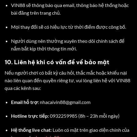
VIN88 sẽ thông báo qua email, thông báo hệ thống hoặc
bài đăng trên trang chủ.
Mọi thay đổi sẽ có hiệu lực từ thời điểm được công bố.
Người dùng nên thường xuyên theo dõi chính sách để
nắm bắt kịp thời thông tin mới.
10. Liên hệ khi có vấn đề về bảo mật
Nếu người chơi có bất kỳ câu hỏi, thắc mắc hoặc khiếu nại
nào liên quan đến quyền riêng tư, vui lòng liên hệ với VIN88
qua các kênh sau:
Email hỗ trợ:
nhacaivin88@gmail.com
Hotline trực tiếp:
0932259985 (8h – 23h mỗi ngày)
Hệ thống live chat:
Luôn có mặt trên giao diện chính của