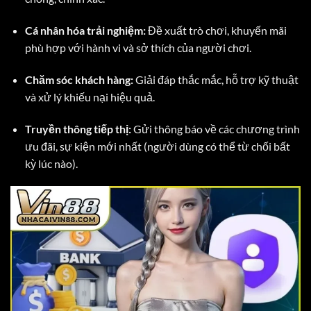
Cá nhân hóa trải nghiệm:
Đề xuất trò chơi, khuyến mãi
phù hợp với hành vi và sở thích của người chơi.
Chăm sóc khách hàng:
Giải đáp thắc mắc, hỗ trợ kỹ thuật
và xử lý khiếu nại hiệu quả.
Truyền thông tiếp thị:
Gửi thông báo về các chương trình
ưu đãi, sự kiện mới nhất (người dùng có thể từ chối bất
kỳ lúc nào).