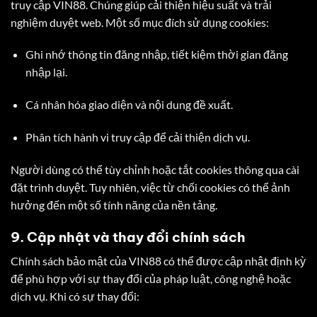
truy cập VIN88. Chúng giúp cải thiện hiệu suất và trải
nghiệm duyệt web. Một số mục đích sử dụng cookies:
Ghi nhớ thông tin đăng nhập, tiết kiệm thời gian đăng
nhập lại.
Cá nhân hóa giao diện và nội dung đề xuất.
Phân tích hành vi truy cập để cải thiện dịch vụ.
Người dùng có thể tùy chỉnh hoặc tắt cookies thông qua cài
đặt trình duyệt. Tuy nhiên, việc từ chối cookies có thể ảnh
hưởng đến một số tính năng của nền tảng.
9. Cập nhật và thay đổi chính sách
Chính sách bảo mật của VIN88 có thể được cập nhật định kỳ
để phù hợp với sự thay đổi của pháp luật, công nghệ hoặc
dịch vụ. Khi có sự thay đổi: