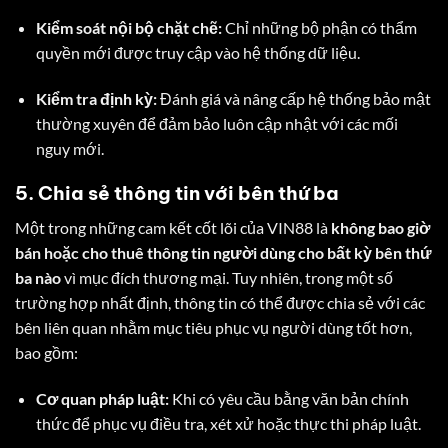
Kiểm soát nội bộ chặt chẽ:
Chỉ những bộ phận có thẩm
quyền mới được truy cập vào hệ thống dữ liệu.
Kiểm tra định kỳ:
Đánh giá và nâng cấp hệ thống bảo mật
thường xuyên để đảm bảo luôn cập nhật với các mối
nguy mới.
5. Chia sẻ thông tin với bên thứ ba
Một trong những cam kết cốt lõi của VIN88 là
không bao giờ
bán hoặc cho thuê thông tin người dùng cho bất kỳ bên thứ
ba nào
vì mục đích thương mại. Tuy nhiên, trong một số
trường hợp nhất định, thông tin có thể được chia sẻ với các
bên liên quan nhằm mục tiêu phục vụ người dùng tốt hơn,
bao gồm:
Cơ quan pháp luật:
Khi có yêu cầu bằng văn bản chính
thức để phục vụ điều tra, xét xử hoặc thực thi pháp luật.