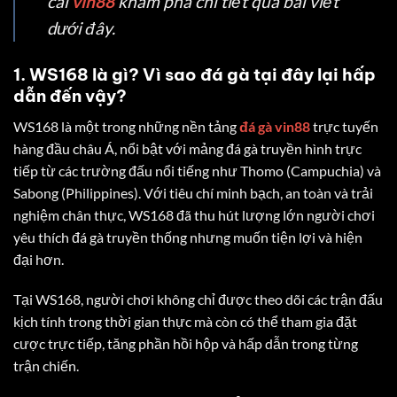
cái
vin88
khám phá chi tiết qua bài viết
dưới đây.
1. WS168 là gì? Vì sao đá gà tại đây lại hấp
dẫn đến vậy?
WS168 là một trong những nền tảng
đá gà vin88
trực tuyến
hàng đầu châu Á, nổi bật với mảng đá gà truyền hình trực
tiếp từ các trường đấu nổi tiếng như Thomo (Campuchia) và
Sabong (Philippines). Với tiêu chí minh bạch, an toàn và trải
nghiệm chân thực, WS168 đã thu hút lượng lớn người chơi
yêu thích đá gà truyền thống nhưng muốn tiện lợi và hiện
đại hơn.
Tại WS168, người chơi không chỉ được theo dõi các trận đấu
kịch tính trong thời gian thực mà còn có thể tham gia đặt
cược trực tiếp, tăng phần hồi hộp và hấp dẫn trong từng
trận chiến.