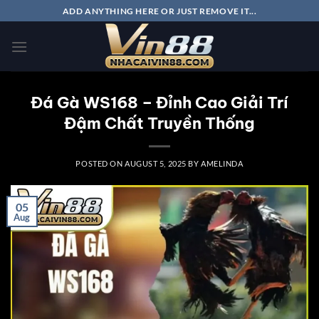
Skip
ADD ANYTHING HERE OR JUST REMOVE IT...
to
content
Đá Gà WS168 – Đỉnh Cao Giải Trí
Đậm Chất Truyền Thống
POSTED ON
AUGUST 5, 2025
BY
AMELINDA
05
Aug