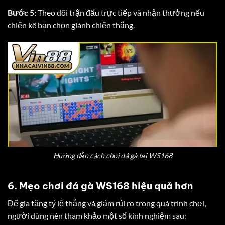
Bước 5:
Theo dõi trận đấu trực tiếp và nhận thưởng nếu
chiến kê bạn chọn giành chiến thắng.
Hướng dẫn cách chơi đá gà tại WS168
6. Mẹo chơi đá gà WS168 hiệu quả hơn
Để gia tăng tỷ lệ thắng và giảm rủi ro trong quá trình chơi,
người dùng nên tham khảo một số kinh nghiệm sau: