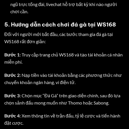
ngũ trực tổng đài, livechat hỗ trợ bất kỳ khi nào người
chơi cần.
5. Hướng dẫn cách chơi đá gà tại WS168
Đối với người mới bắt đầu, các bước tham gia đá gà tại
WS168 rất đơn giản:
Bước 1:
Truy cập trang chủ WS168 và tạo tài khoản cá nhân
miễn phí.
Bước 2:
Nạp tiền vào tài khoản bằng các phương thức như
chuyển khoản ngân hàng, ví điện tử.
Bước 3:
Chọn mục “Đá Gà” trên giao diện chính, sau đó lựa
chọn sảnh đấu mong muốn như Thomo hoặc Sabong.
Bước 4:
Xem thông tin về trận đấu, tỷ lệ cược và tiến hành
đặt cược.