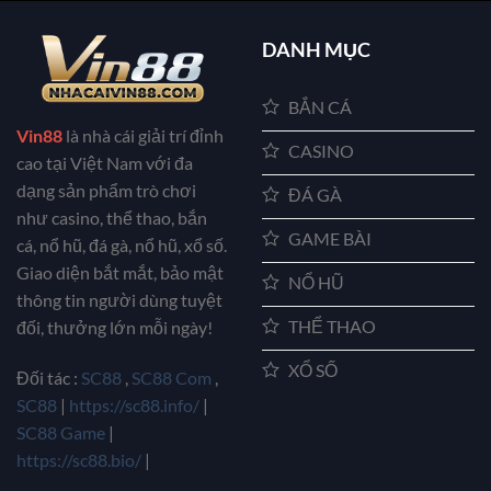
DANH MỤC
BẮN CÁ
Vin88
là nhà cái giải trí đỉnh
CASINO
cao tại Việt Nam với đa
dạng sản phẩm trò chơi
ĐÁ GÀ
như casino, thể thao, bắn
GAME BÀI
cá, nổ hũ, đá gà, nổ hũ, xổ số.
Giao diện bắt mắt, bảo mật
NỔ HŨ
thông tin người dùng tuyệt
THỂ THAO
đối, thưởng lớn mỗi ngày!
XỔ SỐ
Đối tác :
SC88
,
SC88 Com
,
SC88
|
https://sc88.info/
|
SC88 Game
|
https://sc88.bio/
|