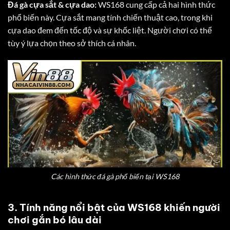
Đá gà cựa sắt & cựa dao:
WS168 cung cấp cả hai hình thức
phổ biến này. Cựa sắt mang tính chiến thuật cao, trong khi
cựa dao đem đến tốc độ và sự khốc liệt. Người chơi có thể
tùy ý lựa chọn theo sở thích cá nhân.
Các hình thức đá gà phổ biến tại WS168
3. Tính năng nổi bật của WS168 khiến người
chơi gắn bó lâu dài